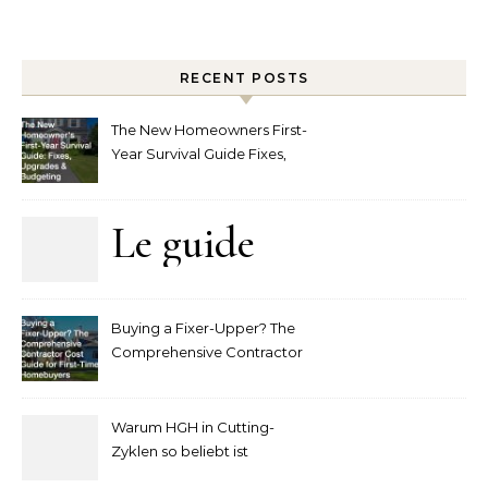
RECENT POSTS
The New Homeowners First-
Year Survival Guide Fixes,
Upgrades and Budgeting
Le guide
complet
Buying a Fixer-Upper? The
pour
Comprehensive Contractor
Cost Guide for First-Time
comprendre
Homebuyers
Warum HGH in Cutting-
la mise
Zyklen so beliebt ist