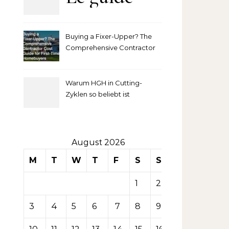
complet
Buying a Fixer-Upper? The
pour
Comprehensive Contractor
Cost Guide for First-Time
comprendre
Homebuyers
Warum HGH in Cutting-
la mise
Zyklen so beliebt ist
secondaire
sur les
August 2026
M
T
W
T
F
S
S
tables de
1
2
casino
3
4
5
6
7
8
9