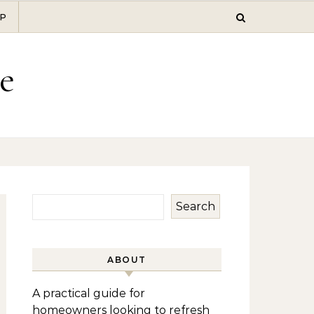
P
e
Search
ABOUT
A practical guide for
homeowners looking to refresh