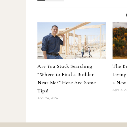
Are You Stuck Searching
The Be
“Where to Find a Builder
Living
Near Me?” Here Are Some
a New
Tips!
April 4, 
April 24, 2024